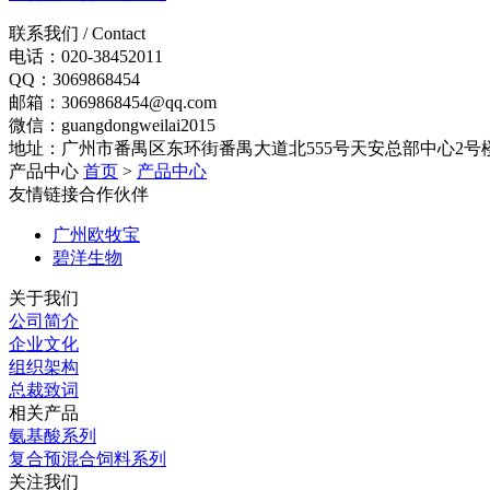
联系我们 /
Contact
电话：020-38452011
QQ：3069868454
邮箱：3069868454@qq.com
微信：guangdongweilai2015
地址：广州市番禺区东环街番禺大道北555号天安总部中心2号楼
产品中心
首页
>
产品中心
友情链接
合作伙伴
广州欧牧宝
碧洋生物
关于我们
公司简介
企业文化
组织架构
总裁致词
相关产品
氨基酸系列
复合预混合饲料系列
关注我们